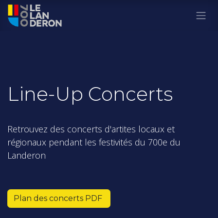
Se rendre au contenu
Line-Up Concerts
Retrouvez des concerts d'artites locaux et
régionaux pendant les festivités du 700e du
Landeron
Plan des concerts PDF