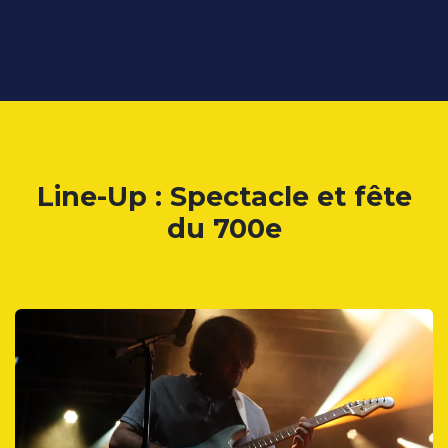
Line-Up : Spectacle et fête
du 700e