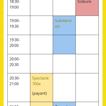
18:30-
Soleure
19:00
19:00-
Submersi
19:30
on
19:30-
20:00
20:00-
20:30
20:30-
Spectacle
21:00
700e
(payant)